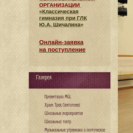
ОРГАНИЗАЦИИ
«Классическая
гимназия при ГЛК
Ю.А. Шичалина»
Онлайн-заявка
на поступление
Галерея
Презентации MGL
Храм Трех Святителей
Школьные мероприятия
Школьный театр
Музыкальные утренники и поэтические