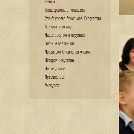
вечера
Конференции в гимназии
Pan-European Educational Programme
Шахматный клуб
Наши рисунки и игрушки
Зимние праздники
Праздники Окончания учения
История искусства
После уроков
Путешествия
Экскурсии