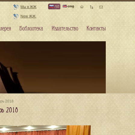
rus
eng
Мы в ЖЖ
New ЖЖ
лерея
Библиотека
Издательство
Контакты
брь 2018
рь 2018