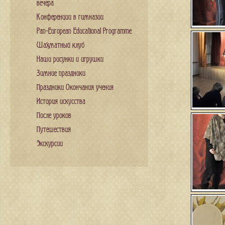
вечера
Конференции в гимназии
Pan-European Educational Programme
Шахматный клуб
Наши рисунки и игрушки
Зимние праздники
Праздники Окончания учения
История искусства
После уроков
Путешествия
Экскурсии