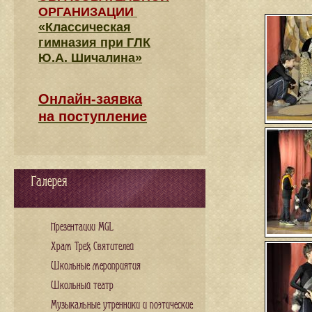
ОРГАНИЗАЦИИ
«Классическая
гимназия при ГЛК
Ю.А. Шичалина»
Онлайн-заявка
на поступление
Галерея
Презентации MGL
Храм Трех Святителей
Школьные мероприятия
Школьный театр
Музыкальные утренники и поэтические