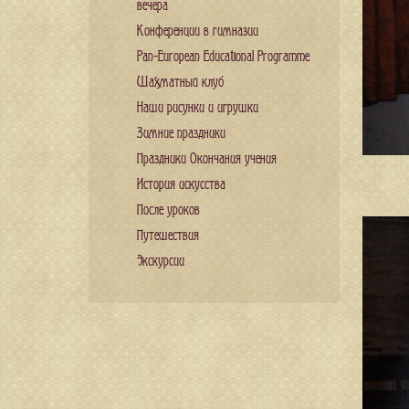
вечера
Конференции в гимназии
Pan-European Educational Programme
Шахматный клуб
Наши рисунки и игрушки
Зимние праздники
Праздники Окончания учения
История искусства
После уроков
Путешествия
Экскурсии