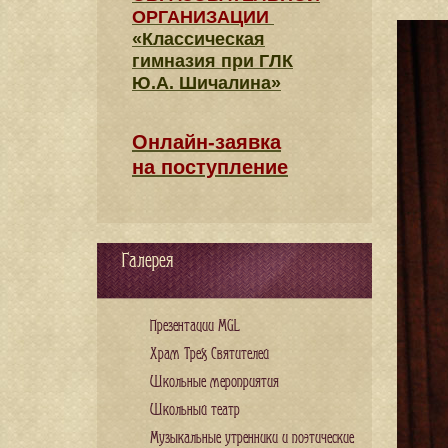
ОРГАНИЗАЦИИ
«Классическая
гимназия при ГЛК
Ю.А. Шичалина»
Онлайн-заявка
на поступление
Галерея
Презентации MGL
Храм Трех Святителей
Школьные мероприятия
Школьный театр
Музыкальные утренники и поэтические