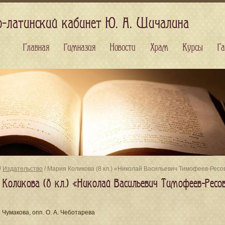
о-латинский кабинет Ю. А. Шичалина
Главная
Гимназия
Новости
Храм
Курсы
Га
/
Издательство
/ Мария Коликова (8 кл.) «Николай Васильевич Тимофеев-Ресо
 Коликова (8 кл.) «Николай Васильевич Тимофеев-Ресов
М. Чумакова, опп. О. А. Чеботарева