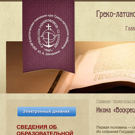
Греко-латин
Глав
Главная
/
Издательст
Икона «Воскреше
СВЕДЕНИЯ​ ОБ
Первая половина — се
Из собрания Государс
ОБРАЗОВАТЕЛЬНОЙ