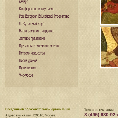
вечера
Конференции в гимназии
Pan-European Educational Programme
Шахматный клуб
Наши рисунки и игрушки
Зимние праздники
Праздники Окончания учения
История искусства
После уроков
Путешествия
Экскурсии
Сведения​ об образовательной организации
Телефон гимназии:
8 (495) 680-92-
Адрес гимназии:
129110, Москва,