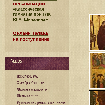
ОРГАНИЗАЦИИ
«Классическая
гимназия при ГЛК
Ю.А. Шичалина»
Онлайн-заявка
на поступление
Галерея
Презентации MGL
Храм Трех Святителей
Школьные мероприятия
Школьный театр
Музыкальные утренники и поэтические