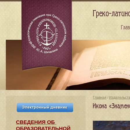
Греко-латин
Глав
Главная
/
Издательст
Икона «Знамени
СВЕДЕНИЯ​ ОБ
ОБРАЗОВАТЕЛЬНОЙ