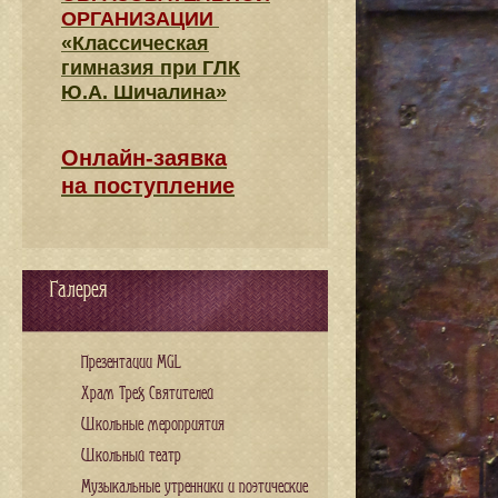
ОРГАНИЗАЦИИ
«Классическая
гимназия при ГЛК
Ю.А. Шичалина»
Онлайн-заявка
на поступление
Галерея
Презентации MGL
Храм Трех Святителей
Школьные мероприятия
Школьный театр
Музыкальные утренники и поэтические