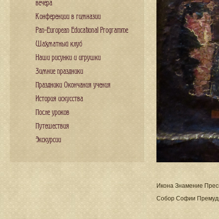
вечера
Конференции в гимназии
Pan-European Educational Programme
Шахматный клуб
Наши рисунки и игрушки
Зимние праздники
Праздники Окончания учения
История искусства
После уроков
Путешествия
Экскурсии
Икона Знамение Пресв
Собор Софии Премудр