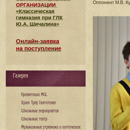
Оппонент
М.В. К
ОРГАНИЗАЦИИ
«Классическая
гимназия при ГЛК
Ю.А. Шичалина»
Онлайн-заявка
на поступление
Галерея
Презентации MGL
Храм Трех Святителей
Школьные мероприятия
Школьный театр
Музыкальные утренники и поэтические