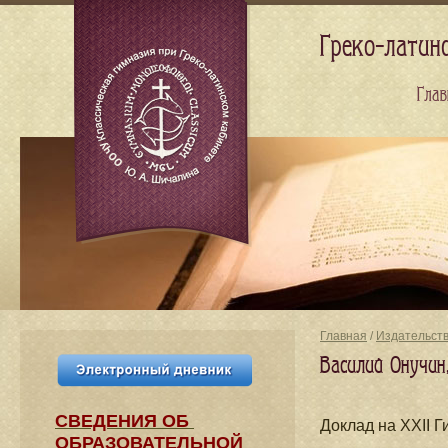
Греко-латин
Глав
Главная
/
Издательст
Василий Онучин
СВЕДЕНИЯ​ ОБ
Доклад на XXII 
ОБРАЗОВАТЕЛЬНОЙ