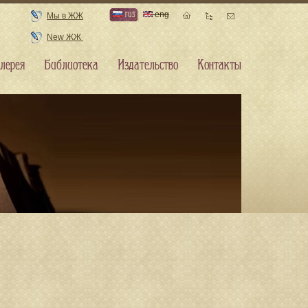
rus
eng
Мы в ЖЖ
New ЖЖ
лерея
Библиотека
Издательство
Контакты