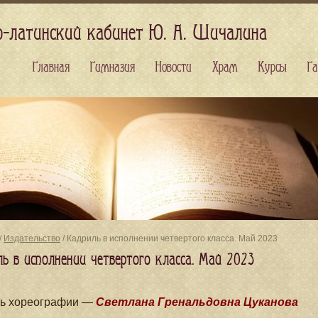
о-латинский кабинет Ю. А. Шичалина
Главная
Гимназия
Новости
Храм
Курсы
Га
/
Издательство
/ Кадриль в исполнении четвертого класса. Май 2023
ль в исполнении четвертого класса. Май 2023
ль хореографии —
Светлана Гренальдовна Цуканова