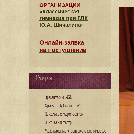
ОРГАНИЗАЦИИ
«Классическая
гимназия при ГЛК
Ю.А. Шичалина»
Онлайн-заявка
на поступление
Галерея
Презентации MGL
Храм Трех Святителей
Школьные мероприятия
Школьный театр
Музыкальные утренники и поэтические