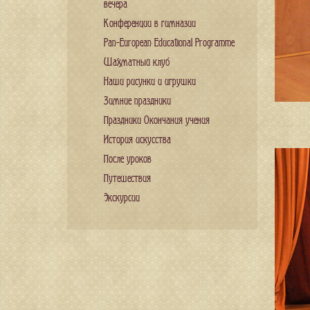
вечера
Конференции в гимназии
Pan-European Educational Programme
Шахматный клуб
Наши рисунки и игрушки
Зимние праздники
Праздники Окончания учения
История искусства
После уроков
Путешествия
Экскурсии