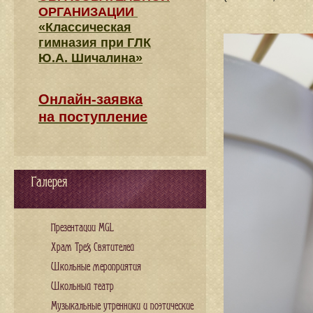
ОРГАНИЗАЦИИ
«Классическая
гимназия при ГЛК
Ю.А. Шичалина»
Онлайн-заявка
на поступление
Галерея
Презентации MGL
Храм Трех Святителей
Школьные мероприятия
Школьный театр
Музыкальные утренники и поэтические