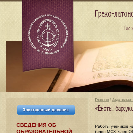
Греко-латин
Глав
Главная
/
Издательст
«Еноты, барсук
СВЕДЕНИЯ​ ОБ
Работы учеников н
ОБРАЗОВАТЕЛЬНОЙ
(член МСХ, член О