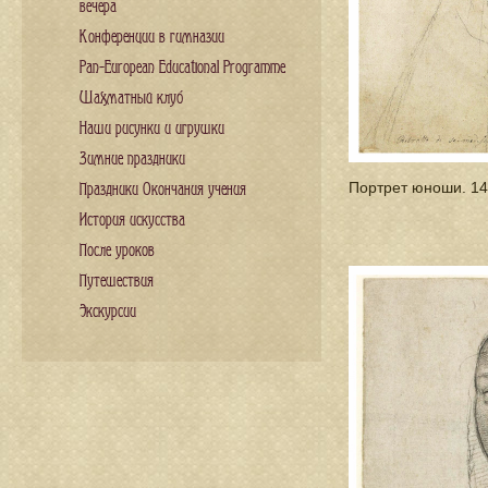
вечера
Конференции в гимназии
Pan-European Educational Programme
Шахматный клуб
Наши рисунки и игрушки
Зимние праздники
Портрет юноши. 1
Праздники Окончания учения
История искусства
После уроков
Путешествия
Экскурсии