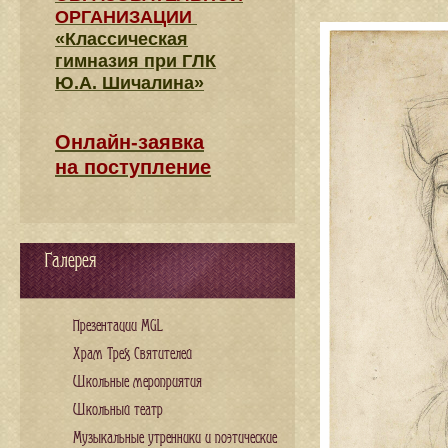
ОРГАНИЗАЦИИ
«Классическая
гимназия при ГЛК
Ю.А. Шичалина»
Онлайн-заявка
на поступление
Галерея
Презентации MGL
Храм Трех Святителей
Школьные мероприятия
Школьный театр
Музыкальные утренники и поэтические