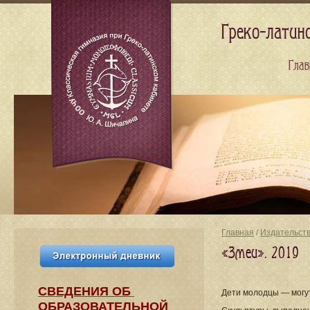
Греко-латин
Глав
Главная
/
Издательст
«Змеи». 2019
СВЕДЕНИЯ​ ОБ
Дети молодцы — могут
ОБРАЗОВАТЕЛЬНОЙ