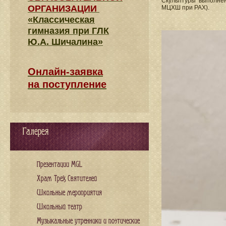
Скульптуры выполне
ОРГАНИЗАЦИИ
МЦХШ при РАХ).
«Классическая
гимназия при ГЛК
Ю.А. Шичалина»
Онлайн-заявка
на поступление
Галерея
Презентации MGL
Храм Трех Святителей
Школьные мероприятия
Школьный театр
Музыкальные утренники и поэтические