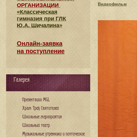
Видеофильм
ОРГАНИЗАЦИИ
«Классическая
гимназия при ГЛК
Ю.А. Шичалина»
Онлайн-заявка
на поступление
Галерея
Презентации MGL
Храм Трех Святителей
Школьные мероприятия
Школьный театр
Музыкальные утренники и поэтические