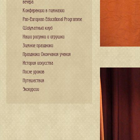
вечера
Конференции в гимназии
Pan-European Educational Programme
Шахматный клуб
Наши рисунки и игрушки
Зимние праздники
Праздники Окончания учения
История искусства
После уроков
Путешествия
Экскурсии