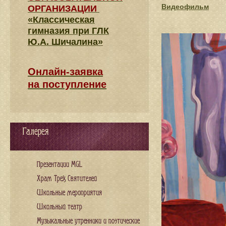
Видеофильм
ОРГАНИЗАЦИИ
«Классическая
гимназия при ГЛК
Ю.А. Шичалина»
Онлайн-заявка
на поступление
Галерея
Презентации MGL
Храм Трех Святителей
Школьные мероприятия
Школьный театр
Музыкальные утренники и поэтические