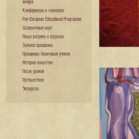
вечера
Конференции в гимназии
Pan-European Educational Programme
Шахматный клуб
Наши рисунки и игрушки
Зимние праздники
Праздники Окончания учения
История искусства
После уроков
Путешествия
Экскурсии