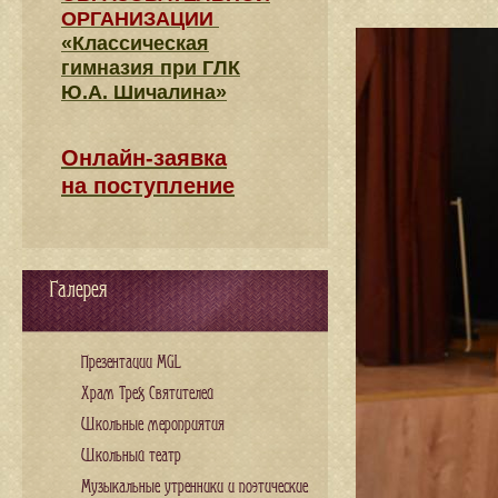
ОРГАНИЗАЦИИ
«Классическая
гимназия при ГЛК
Ю.А. Шичалина»
Онлайн-заявка
на поступление
Галерея
Презентации MGL
Храм Трех Святителей
Школьные мероприятия
Школьный театр
Музыкальные утренники и поэтические