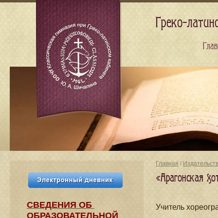
Греко-латин
Глав
Главная
/
Издательст
«Арагонская хо
СВЕДЕНИЯ​ ОБ
Учитель хореог
ОБРАЗОВАТЕЛЬНОЙ