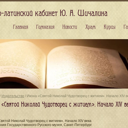
о-латинский кабинет Ю. А. Шичалина
Главная
Гимназия
Новости
Храм
Курсы
Га
/
Издательство
/ Икона «Святой Николай Чудотворец с житием». Начало XIV в
 «Святой Николай Чудотворец с житием». Начало XIV в
вятой Николай Чудотворец с житием». Начало XIV века
ния Государственного Русского музея, Санкт-Петербург