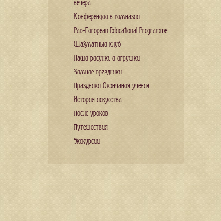
вечера
Конференции в гимназии
Pan-European Educational Programme
Шахматный клуб
Наши рисунки и игрушки
Зимние праздники
Праздники Окончания учения
История искусства
После уроков
Путешествия
Экскурсии