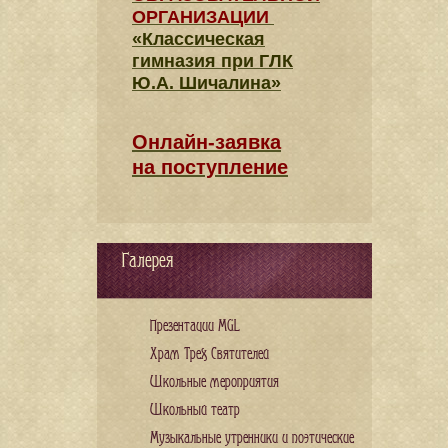
ОРГАНИЗАЦИИ
«Классическая
гимназия при ГЛК
Ю.А. Шичалина»
Онлайн-заявка
на поступление
Галерея
Презентации MGL
Храм Трех Святителей
Школьные мероприятия
Школьный театр
Музыкальные утренники и поэтические