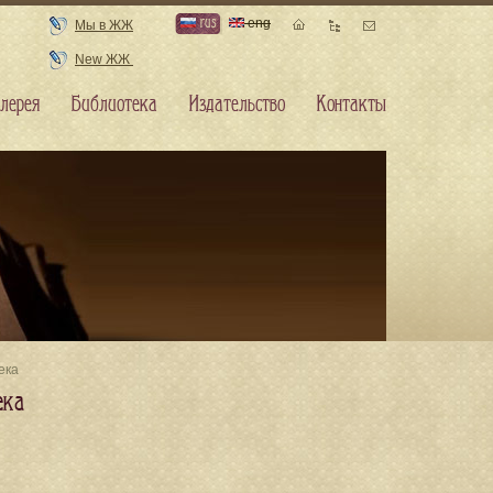
rus
eng
Мы в ЖЖ
New ЖЖ
лерея
Библиотека
Издательство
Контакты
ека
ека