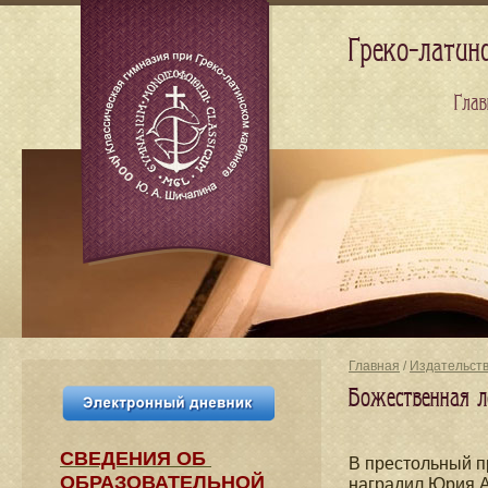
Греко-латин
Глав
Главная
/
Издательст
Божественная л
СВЕДЕНИЯ​ ОБ
В престольный п
ОБРАЗОВАТЕЛЬНОЙ
наградил Юрия 