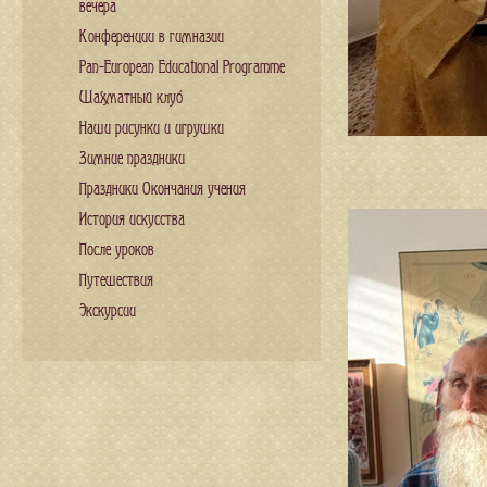
вечера
Конференции в гимназии
Pan-European Educational Programme
Шахматный клуб
Наши рисунки и игрушки
Зимние праздники
Праздники Окончания учения
История искусства
После уроков
Путешествия
Экскурсии