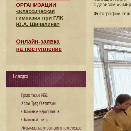
ОРГАНИЗАЦИИ
c девизом «Сми
«Классическая
Фотографии свящ
гимназия при ГЛК
Ю.А. Шичалина»
Онлайн-заявка
на поступление
Галерея
Презентации MGL
Храм Трех Святителей
Школьные мероприятия
Школьный театр
Музыкальные утренники и поэтические