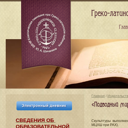
Греко-латин
Глав
Главная
/
Издательст
«Подводный мир
СВЕДЕНИЯ​ ОБ
Скульптуры выполне
МЦХШ при РАХ).
ОБРАЗОВАТЕЛЬНОЙ