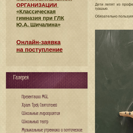
ОРГАНИЗАЦИИ
Дети лепят из профе
гуашью.
«Классическая
Обязательно пользуе
гимназия при ГЛК
Ю.А. Шичалина»
Онлайн-заявка
на поступление
Галерея
Презентации MGL
Храм Трех Святителей
Школьные мероприятия
Школьный театр
Музыкальные утренники и поэтические