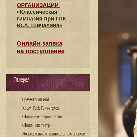
ОРГАНИЗАЦИИ
«Классическая
гимназия при ГЛК
Ю.А. Шичалина»
Онлайн-заявка
на поступление
Галерея
Презентации MGL
Храм Трех Святителей
Школьные мероприятия
Школьный театр
Музыкальные утренники и поэтические