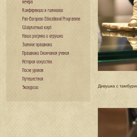
вечера
Конференции в гимназии
Pan-European Educational Programme
Шахматный клуб
Наши рисунки и игрушки
Зимние праздники
Праздники Окончания учения
История искусства
После уроков
Путешествия
Девушка с тамбурин
Экскурсии