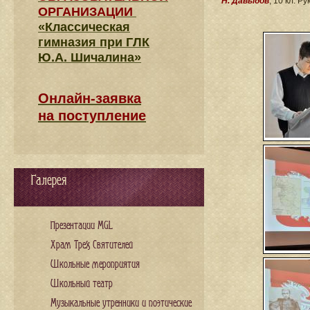
Н. Давыдов
, 10 кл. Ру
ОРГАНИЗАЦИИ
«Классическая
гимназия при ГЛК
Ю.А. Шичалина»
Онлайн-заявка
на поступление
Галерея
Презентации MGL
Храм Трех Святителей
Школьные мероприятия
Школьный театр
Музыкальные утренники и поэтические