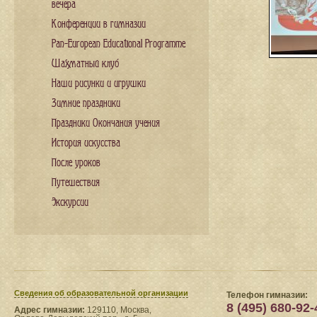
вечера
Конференции в гимназии
Pan-European Educational Programme
Шахматный клуб
Наши рисунки и игрушки
Зимние праздники
Праздники Окончания учения
История искусства
После уроков
Путешествия
Экскурсии
Сведения​ об образовательной организации
Телефон гимназии:
8 (495) 680-92-
Адрес гимназии:
129110, Москва,