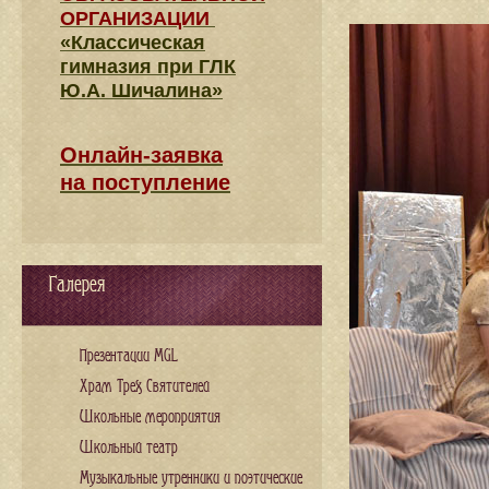
ОРГАНИЗАЦИИ
«Классическая
гимназия при ГЛК
Ю.А. Шичалина»
Онлайн-заявка
на поступление
Галерея
Презентации MGL
Храм Трех Святителей
Школьные мероприятия
Школьный театр
Музыкальные утренники и поэтические