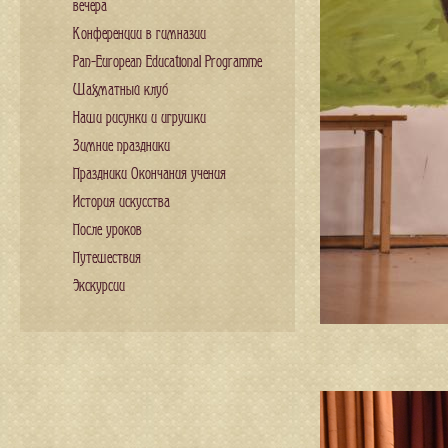
вечера
Конференции в гимназии
Pan-European Educational Programme
Шахматный клуб
Наши рисунки и игрушки
Зимние праздники
Праздники Окончания учения
История искусства
После уроков
Путешествия
Экскурсии