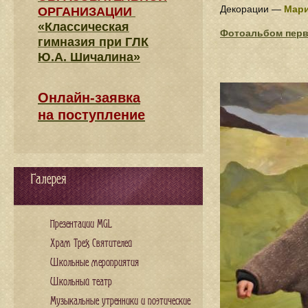
Декорации —
Мар
ОРГАНИЗАЦИИ
«Классическая
Фотоальбом пер
гимназия при ГЛК
Ю.А. Шичалина»
Онлайн-заявка
на поступление
Галерея
Презентации MGL
Храм Трех Святителей
Школьные мероприятия
Школьный театр
Музыкальные утренники и поэтические