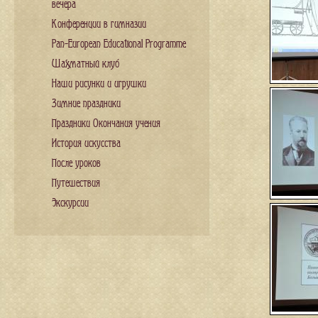
вечера
Конференции в гимназии
Pan-European Educational Programme
Шахматный клуб
Наши рисунки и игрушки
Зимние праздники
Праздники Окончания учения
История искусства
После уроков
Путешествия
Экскурсии