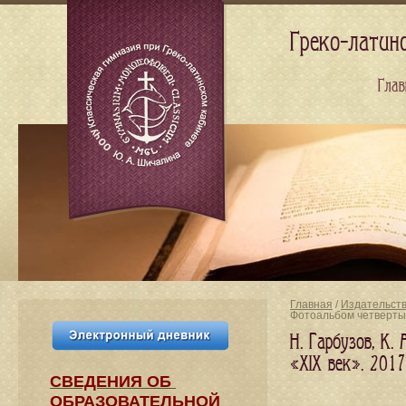
Греко-латин
Глав
Главная
/
Издательст
Фотоальбом четверт
Н. Гарбузов, К
«XIX век». 201
СВЕДЕНИЯ​ ОБ
ОБРАЗОВАТЕЛЬНОЙ