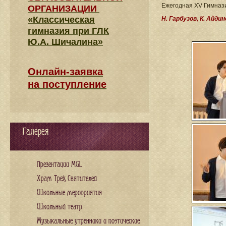
Ежегодная XV Гимнази
ОРГАНИЗАЦИИ
«Классическая
Н. Гарбузов, К. Айдин
гимназия при ГЛК
Ю.А. Шичалина»
Онлайн-заявка
на поступление
Галерея
Презентации MGL
Храм Трех Святителей
Школьные мероприятия
Школьный театр
Музыкальные утренники и поэтические