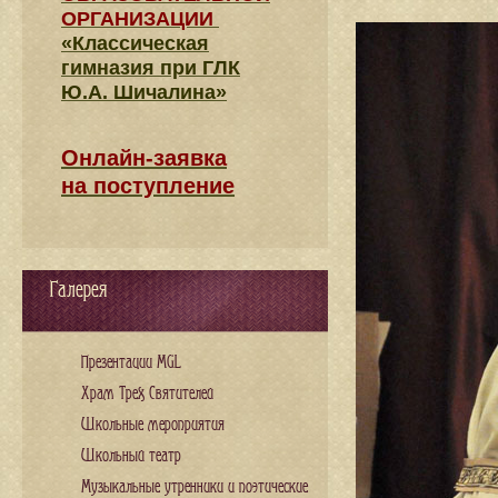
ОРГАНИЗАЦИИ
«Классическая
гимназия при ГЛК
Ю.А. Шичалина»
Онлайн-заявка
на поступление
Галерея
Презентации MGL
Храм Трех Святителей
Школьные мероприятия
Школьный театр
Музыкальные утренники и поэтические