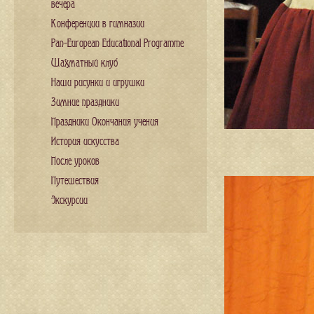
вечера
Конференции в гимназии
Pan-European Educational Programme
Шахматный клуб
Наши рисунки и игрушки
Зимние праздники
Праздники Окончания учения
История искусства
После уроков
Путешествия
Экскурсии