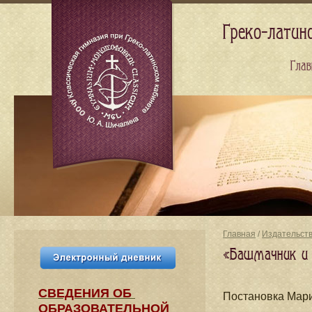
Греко-латин
Глав
Главная
/
Издательст
«Башмачник и э
СВЕДЕНИЯ​ ОБ
Постановка Мар
ОБРАЗОВАТЕЛЬНОЙ