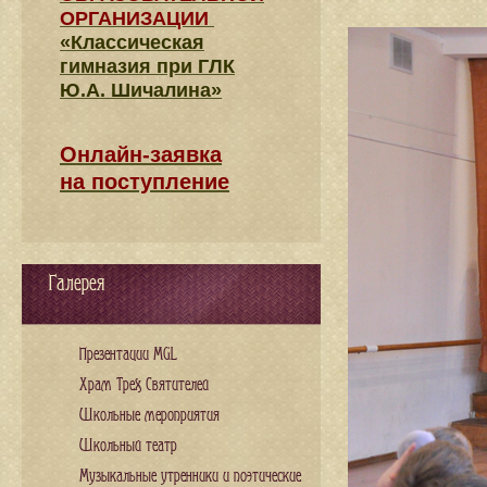
ОРГАНИЗАЦИИ
«Классическая
гимназия при ГЛК
Ю.А. Шичалина»
Онлайн-заявка
на поступление
Галерея
Презентации MGL
Храм Трех Святителей
Школьные мероприятия
Школьный театр
Музыкальные утренники и поэтические