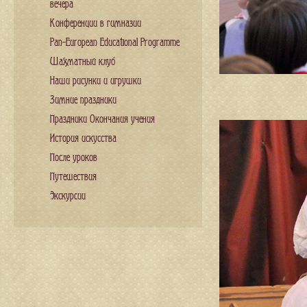
вечера
Конференции в гимназии
Pan-European Educational Programme
Шахматный клуб
Наши рисунки и игрушки
Зимние праздники
Праздники Окончания учения
История искусства
После уроков
Путешествия
Экскурсии