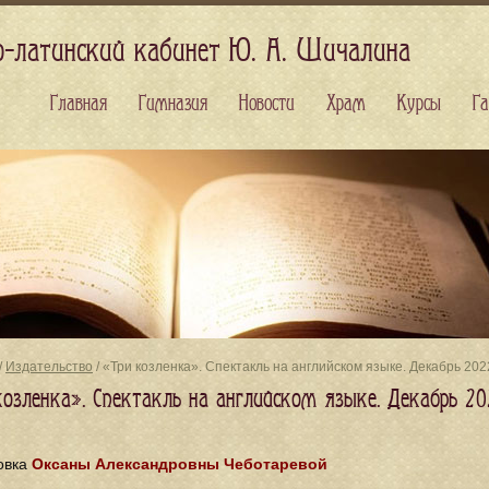
о-латинский кабинет Ю. А. Шичалина
Главная
Гимназия
Новости
Храм
Курсы
Га
/
Издательство
/ «Три козленка». Спектакль на английском языке. Декабрь 20
козленка». Спектакль на английском языке. Декабрь 20
овка
Оксаны Александровны Чеботаревой