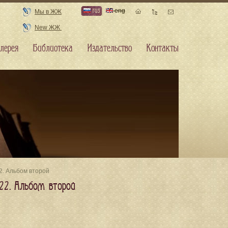
rus
eng
Мы в ЖЖ
New ЖЖ
лерея
Библиотека
Издательство
Контакты
22. Альбом второй
22. Альбом второй