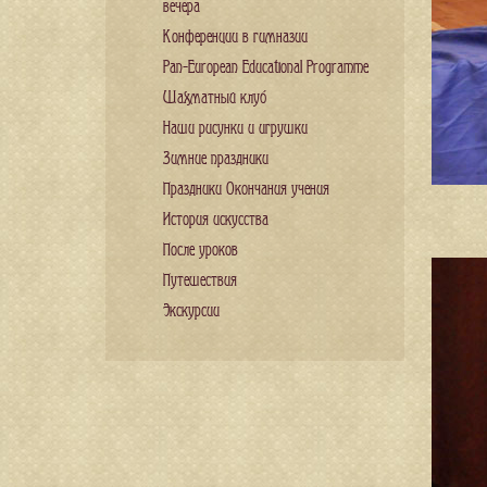
вечера
Конференции в гимназии
Pan-European Educational Programme
Шахматный клуб
Наши рисунки и игрушки
Зимние праздники
Праздники Окончания учения
История искусства
После уроков
Путешествия
Экскурсии