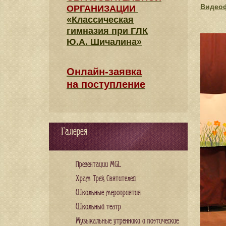
Видео
ОРГАНИЗАЦИИ
«Классическая
гимназия при ГЛК
Ю.А. Шичалина»
Онлайн-заявка
на поступление
Галерея
Презентации MGL
Храм Трех Святителей
Школьные мероприятия
Школьный театр
Музыкальные утренники и поэтические