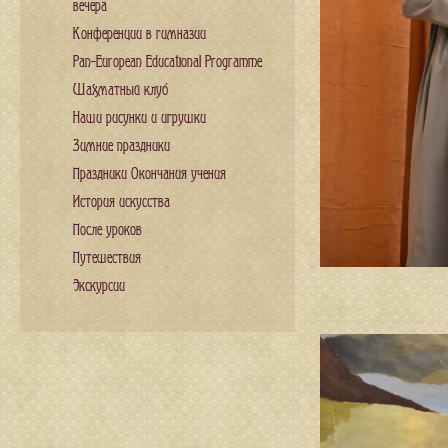
вечера
Конференции в гимназии
Pan-European Educational Programme
Шахматный клуб
Наши рисунки и игрушки
Зимние праздники
Праздники Окончания учения
История искусства
После уроков
Путешествия
Экскурсии