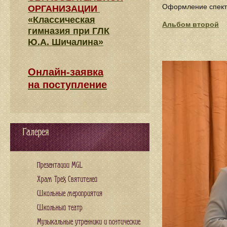
Оформление спек
ОРГАНИЗАЦИИ
«Классическая
Альбом второй
гимназия при ГЛК
Ю.А. Шичалина»
Онлайн-заявка
на поступление
Галерея
Презентации MGL
Храм Трех Святителей
Школьные мероприятия
Школьный театр
Музыкальные утренники и поэтические