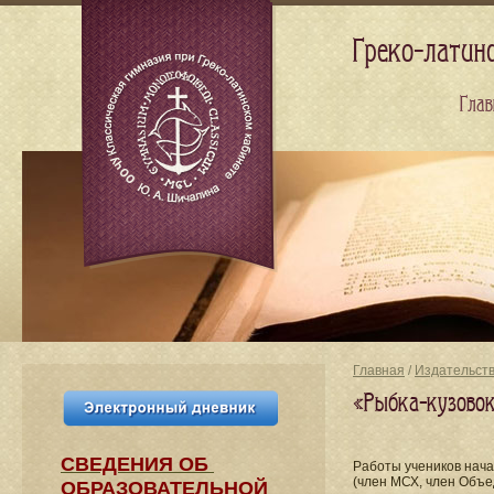
Греко-латин
Глав
Главная
/
Издательст
«Рыбка-кузовок
СВЕДЕНИЯ​ ОБ
Работы учеников нач
(член МСХ, член Объе
ОБРАЗОВАТЕЛЬНОЙ