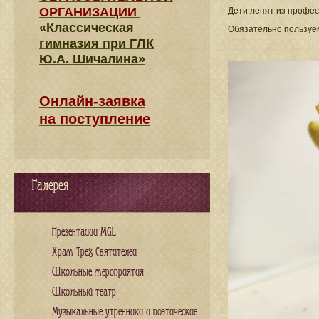
ОРГАНИЗАЦИИ
Дети лепят из профес
«Классическая
Обязательно пользуе
гимназия при ГЛК
Ю.А. Шичалина»
Онлайн-заявка
на поступление
Галерея
Презентации MGL
Храм Трех Святителей
Школьные мероприятия
Школьный театр
Музыкальные утренники и поэтические