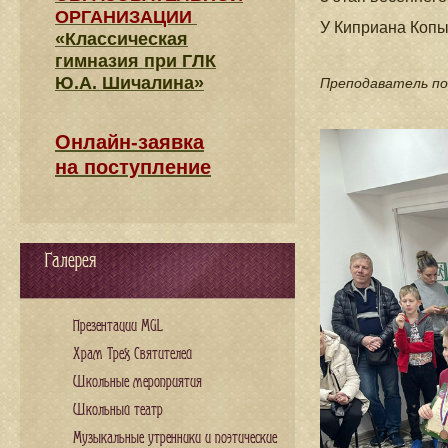
ОРГАНИЗАЦИИ
У Киприана Копы
«Классическая
гимназия при ГЛК
Ю.А. Шичалина»
Преподаватель по
Онлайн-заявка
на поступление
Галерея
Презентации MGL
Храм Трех Святителей
Школьные мероприятия
Школьный театр
Музыкальные утренники и поэтические