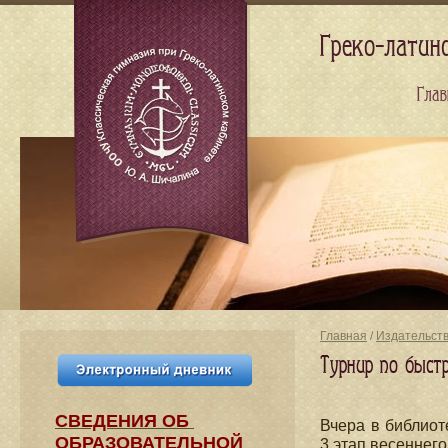
Греко-латин
Глав
Главная
/
Издательст
Турнир по быс
СВЕДЕНИЯ​ ОБ
Вчера в библио
ОБРАЗОВАТЕЛЬНОЙ
3 этап весеннего