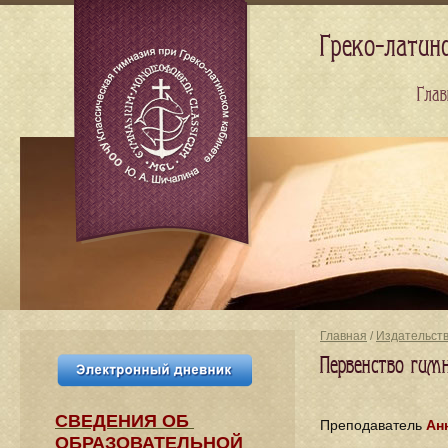
Греко-латин
Глав
Главная
/
Издательст
Первенство гим
СВЕДЕНИЯ​ ОБ
Преподаватель
Ан
ОБРАЗОВАТЕЛЬНОЙ