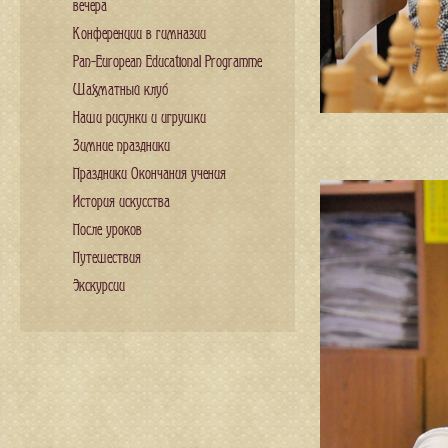
вечера
Конференции в гимназии
Pan-European Educational Programme
Шахматный клуб
Наши рисунки и игрушки
Зимние праздники
Праздники Окончания учения
История искусства
После уроков
Путешествия
Экскурсии