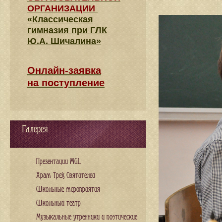
ОРГАНИЗАЦИИ
«Классическая
гимназия при ГЛК
Ю.А. Шичалина»
Онлайн-заявка
на поступление
Галерея
Презентации MGL
Храм Трех Святителей
Школьные мероприятия
Школьный театр
Музыкальные утренники и поэтические