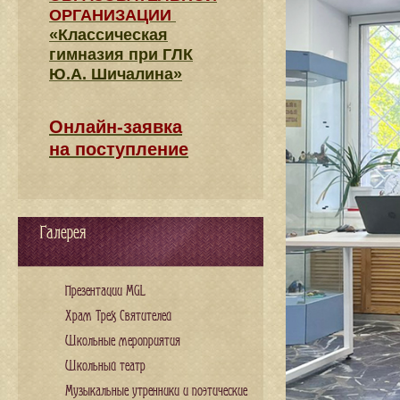
ОРГАНИЗАЦИИ
«Классическая
гимназия при ГЛК
Ю.А. Шичалина»
Онлайн-заявка
на поступление
Галерея
Презентации MGL
Храм Трех Святителей
Школьные мероприятия
Школьный театр
Музыкальные утренники и поэтические