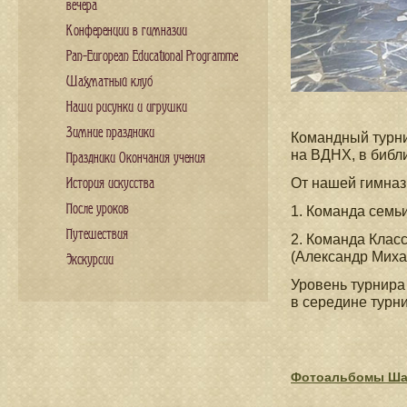
вечера
Конференции в гимназии
Pan-European Educational Programme
Шахматный клуб
Наши рисунки и игрушки
Зимние праздники
Командный турни
на ВДНХ, в биб
Праздники Окончания учения
От нашей гимназ
История искусства
После уроков
1. Команда семь
Путешествия
2. Команда Клас
(Александр Миха
Экскурсии
Уровень турнира
в середине турн
Фотоальбомы Ша