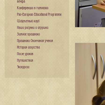
вечера
Конференции в гимназии
Pan-European Educational Programme
Шахматный клуб
Наши рисунки и игрушки
Зимние праздники
Праздники Окончания учения
История искусства
После уроков
Путешествия
Экскурсии