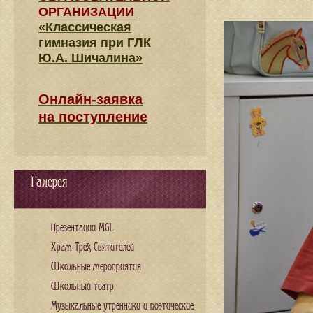
ОРГАНИЗАЦИИ
«Классическая
гимназия при ГЛК
Ю.А. Шичалина»
Онлайн-заявка
на поступление
Галерея
Презентации MGL
Храм Трех Святителей
Школьные мероприятия
Школьный театр
Музыкальные утренники и поэтические