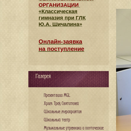
ОРГАНИЗАЦИИ
«Классическая
гимназия при ГЛК
Ю.А. Шичалина»
Онлайн-заявка
на поступление
Галерея
Презентации MGL
Храм Трех Святителей
Школьные мероприятия
Школьный театр
Музыкальные утренники и поэтические