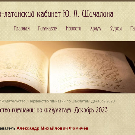
о-латинский кабинет Ю. А. Шичалина
Главная
Гимназия
Новости
Храм
Курсы
Га
/
Издательство
/ Первенство гимназии по шахматам. Декабрь 2023
нство гимназии по шахматам. Декабрь 2023
аватель
Александр Михайлович Фомичёв