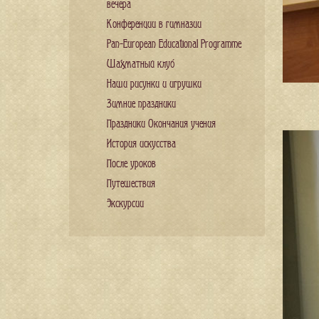
вечера
Конференции в гимназии
Pan-European Educational Programme
Шахматный клуб
Наши рисунки и игрушки
Зимние праздники
Праздники Окончания учения
История искусства
После уроков
Путешествия
Экскурсии