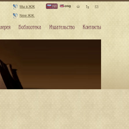
rus
eng
Мы в ЖЖ
New ЖЖ
лерея
Библиотека
Издательство
Контакты