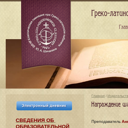
Греко-латин
Глав
Главная
/
Издательст
Награждение ш
СВЕДЕНИЯ​ ОБ
Преподаватель
Ан
ОБРАЗОВАТЕЛЬНОЙ