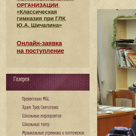
ОРГАНИЗАЦИИ
«Классическая
гимназия при ГЛК
Ю.А. Шичалина»
Онлайн-заявка
на поступление
Галерея
Презентации MGL
Храм Трех Святителей
Школьные мероприятия
Школьный театр
Музыкальные утренники и поэтические