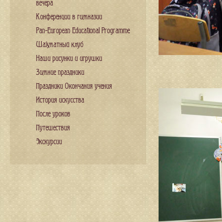
вечера
Конференции в гимназии
Pan-European Educational Programme
Шахматный клуб
Наши рисунки и игрушки
Зимние праздники
Праздники Окончания учения
История искусства
После уроков
Путешествия
Экскурсии