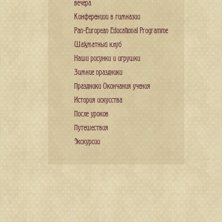
вечера
Конференции в гимназии
Pan-European Educational Programme
Шахматный клуб
Наши рисунки и игрушки
Зимние праздники
Праздники Окончания учения
История искусства
После уроков
Путешествия
Экскурсии