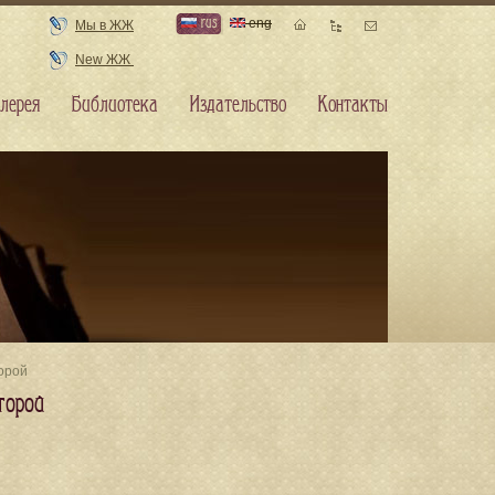
rus
eng
Мы в ЖЖ
New ЖЖ
лерея
Библиотека
Издательство
Контакты
орой
торой