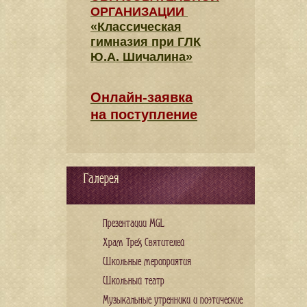
ОРГАНИЗАЦИИ
«Классическая
гимназия при ГЛК
Ю.А. Шичалина»
Онлайн-заявка
на поступление
Галерея
Презентации MGL
Храм Трех Святителей
Школьные мероприятия
Школьный театр
Музыкальные утренники и поэтические