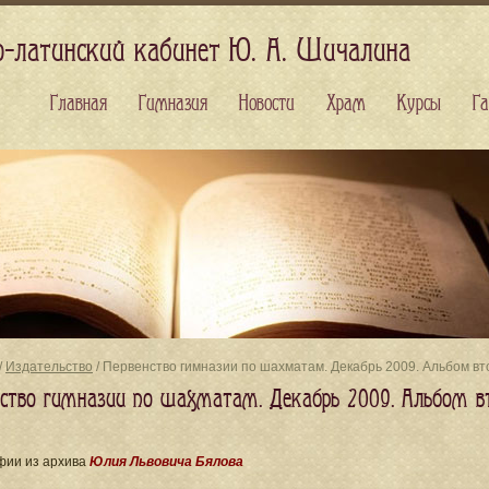
о-латинский кабинет Ю. А. Шичалина
Главная
Гимназия
Новости
Храм
Курсы
Га
/
Издательство
/ Первенство гимназии по шахматам. Декабрь 2009. Альбом вт
нство гимназии по шахматам. Декабрь 2009. Альбом в
фии из архива
Юлия Львовича Бялова