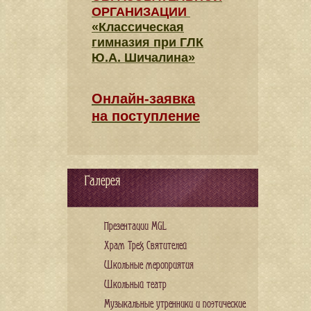
ОРГАНИЗАЦИИ
«Классическая
гимназия при ГЛК
Ю.А. Шичалина»
Онлайн-заявка
на поступление
Галерея
Презентации MGL
Храм Трех Святителей
Школьные мероприятия
Школьный театр
Музыкальные утренники и поэтические