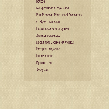
вечера
Конференции в гимназии
Pan-European Educational Programme
Шахматный клуб
Наши рисунки и игрушки
Зимние праздники
Праздники Окончания учения
История искусства
После уроков
Путешествия
Экскурсии