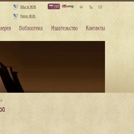
rus
eng
Мы в ЖЖ
New ЖЖ
лерея
Библиотека
Издательство
Контакты
ой
ой