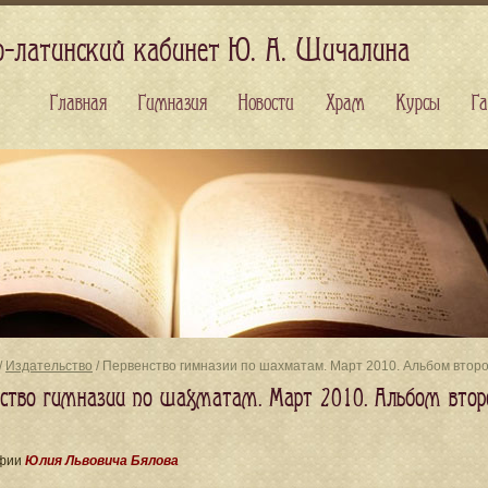
о-латинский кабинет Ю. А. Шичалина
Главная
Гимназия
Новости
Храм
Курсы
Га
/
Издательство
/ Первенство гимназии по шахматам. Март 2010. Альбом втор
нство гимназии по шахматам. Март 2010. Альбом втор
афии
Юлия Львовича Бялова