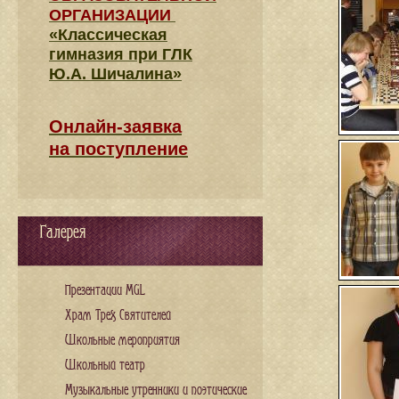
ОРГАНИЗАЦИИ
«Классическая
гимназия при ГЛК
Ю.А. Шичалина»
Онлайн-заявка
на поступление
Галерея
Презентации MGL
Храм Трех Святителей
Школьные мероприятия
Школьный театр
Музыкальные утренники и поэтические