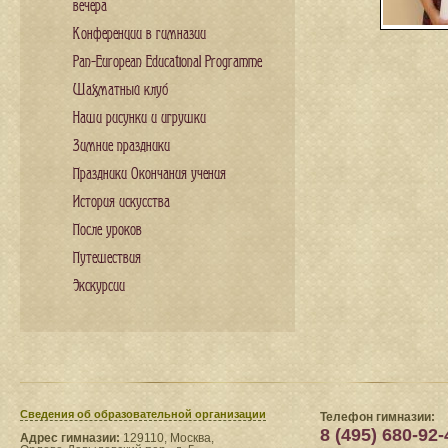
вечера
Конференции в гимназии
Pan-European Educational Programme
Шахматный клуб
Наши рисунки и игрушки
Зимние праздники
Праздники Окончания учения
История искусства
После уроков
Путешествия
Экскурсии
Сведения​ об образовательной организации
Телефон гимназии:
8 (495) 680-92-
Адрес гимназии:
129110, Москва,