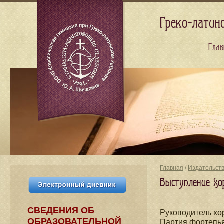
Греко-латин
Глав
Главная
/
Издательст
Выступление хо
СВЕДЕНИЯ​ ОБ
Руководитель х
ОБРАЗОВАТЕЛЬНОЙ
Партия фортеп