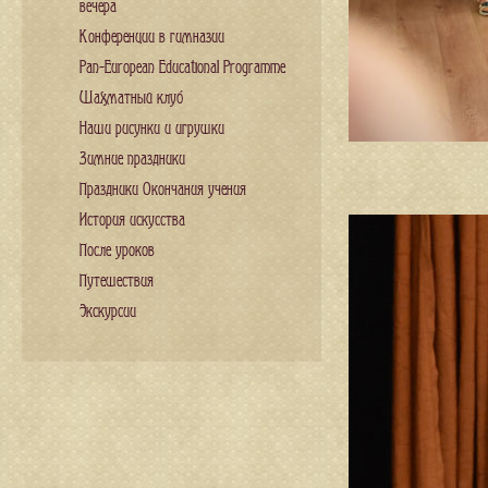
вечера
Конференции в гимназии
Pan-European Educational Programme
Шахматный клуб
Наши рисунки и игрушки
Зимние праздники
Праздники Окончания учения
История искусства
После уроков
Путешествия
Экскурсии