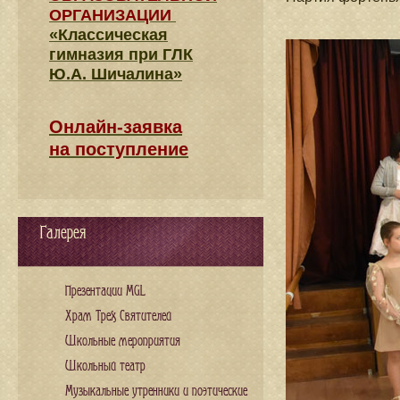
ОРГАНИЗАЦИИ
«Классическая
гимназия при ГЛК
Ю.А. Шичалина»
Онлайн-заявка
на поступление
Галерея
Презентации MGL
Храм Трех Святителей
Школьные мероприятия
Школьный театр
Музыкальные утренники и поэтические