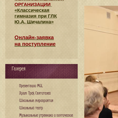
ОРГАНИЗАЦИИ
«Классическая
гимназия при ГЛК
Ю.А. Шичалина»
Онлайн-заявка
на поступление
Галерея
Презентации MGL
Храм Трех Святителей
Школьные мероприятия
Школьный театр
Музыкальные утренники и поэтические