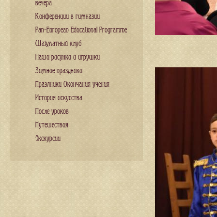
вечера
Конференции в гимназии
Pan-European Educational Programme
Шахматный клуб
Наши рисунки и игрушки
Зимние праздники
Праздники Окончания учения
История искусства
После уроков
Путешествия
Экскурсии