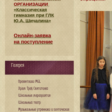
ОРГАНИЗАЦИИ
«Классическая
гимназия при ГЛК
Ю.А. Шичалина»
Онлайн-заявка
на поступление
Галерея
Презентации MGL
Храм Трех Святителей
Школьные мероприятия
Школьный театр
Музыкальные утренники и поэтические