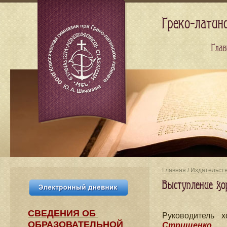
Греко-латин
Глав
Главная
/
Издательст
Выступление хор
СВЕДЕНИЯ​ ОБ
Руководитель
ОБРАЗОВАТЕЛЬНОЙ
Стрищенко.