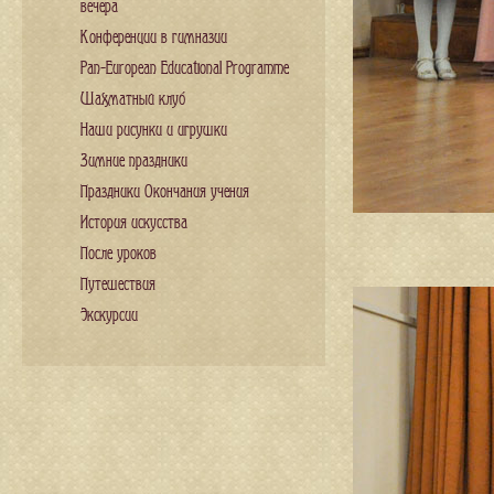
вечера
Конференции в гимназии
Pan-European Educational Programme
Шахматный клуб
Наши рисунки и игрушки
Зимние праздники
Праздники Окончания учения
История искусства
После уроков
Путешествия
Экскурсии