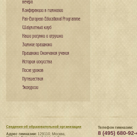
вечера
Конференции в гимназии
Pan-European Educational Programme
Шахматный клуб
Наши рисунки и игрушки
Зимние праздники
Праздники Окончания учения
История искусства
После уроков
Путешествия
Экскурсии
Сведения​ об образовательной организации
Телефон гимназии:
8 (495) 680-92-
Адрес гимназии:
129110, Москва,