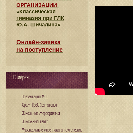
ОРГАНИЗАЦИИ
«Классическая
гимназия при ГЛК
Ю.А. Шичалина»
Онлайн-заявка
на поступление
Галерея
Презентации MGL
Храм Трех Святителей
Школьные мероприятия
Школьный театр
Музыкальные утренники и поэтические