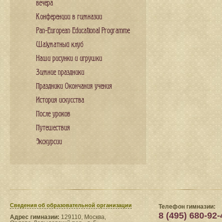
вечера
Конференции в гимназии
Pan-European Educational Programme
Шахматный клуб
Наши рисунки и игрушки
Зимние праздники
Праздники Окончания учения
История искусства
После уроков
Путешествия
Экскурсии
Сведения​ об образовательной организации
Телефон гимназии:
8 (495) 680-92-
Адрес гимназии:
129110, Москва,