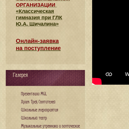
ОРГАНИЗАЦИИ
«Классическая
гимназия при ГЛК
Ю.А. Шичалина»
Онлайн-заявка
на поступление
Галерея
Презентации MGL
Храм Трех Святителей
Школьные мероприятия
Школьный театр
Музыкальные утренники и поэтические