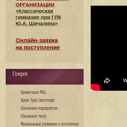
ОРГАНИЗАЦИИ
«Классическая
гимназия при ГЛК
Ю.А. Шичалина»
Онлайн-заявка
на поступление
Галерея
Презентации MGL
Храм Трех Святителей
Школьные мероприятия
Школьный театр
Музыкальные утренники и поэтические