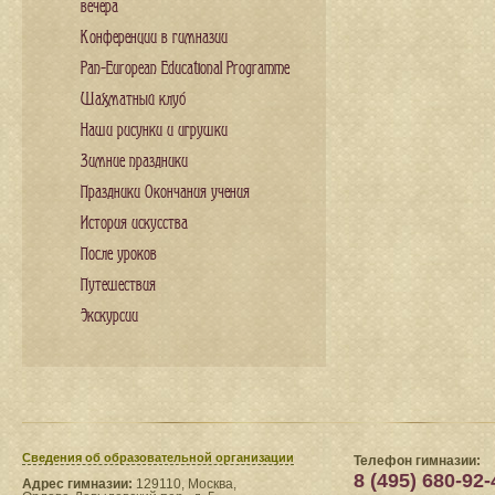
вечера
Конференции в гимназии
Pan-European Educational Programme
Шахматный клуб
Наши рисунки и игрушки
Зимние праздники
Праздники Окончания учения
История искусства
После уроков
Путешествия
Экскурсии
Сведения​ об образовательной организации
Телефон гимназии:
8 (495) 680-92-
Адрес гимназии:
129110, Москва,