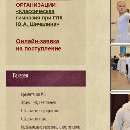
ОРГАНИЗАЦИИ
«Классическая
гимназия при ГЛК
Ю.А. Шичалина»
Онлайн-заявка
на поступление
Галерея
Презентации MGL
Храм Трех Святителей
Школьные мероприятия
Школьный театр
Музыкальные утренники и поэтические