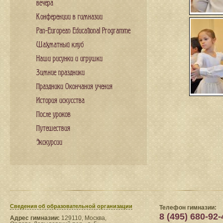
вечера
Конференции в гимназии
Pan-European Educational Programme
Шахматный клуб
Наши рисунки и игрушки
Зимние праздники
Праздники Окончания учения
История искусства
После уроков
Путешествия
Экскурсии
Сведения​ об образовательной организации
Телефон гимназии:
8 (495) 680-92-
Адрес гимназии:
129110, Москва,