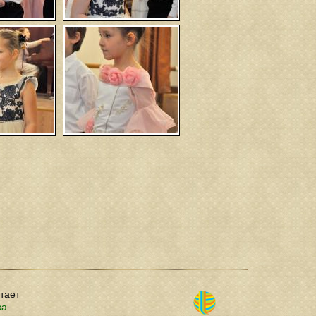
отает
ка.