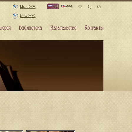
rus
eng
Мы в ЖЖ
New ЖЖ
лерея
Библиотека
Издательство
Контакты