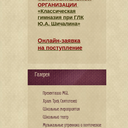
ОРГАНИЗАЦИИ
«Классическая
гимназия при ГЛК
Ю.А. Шичалина»
Онлайн-заявка
на поступление
Галерея
Презентации MGL
Храм Трех Святителей
Школьные мероприятия
Школьный театр
Музыкальные утренники и поэтические