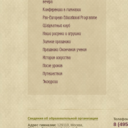
вечера
Конференции в гимназии
Pan-European Educational Programme
Шахматный клуб
Наши рисунки и игрушки
Зимние праздники
Праздники Окончания учения
История искусства
После уроков
Путешествия
Экскурсии
Сведения​ об образовательной организации
Телефон
8 (495
Адрес гимназии:
129110, Москва,