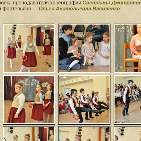
новка преподавателя хореографии
Светланы Дмитриевн
я фортепьяно —
Ольга Анатольевна Василенко