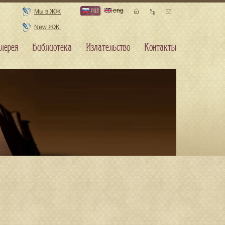
rus
eng
Мы в ЖЖ
New ЖЖ
лерея
Библиотека
Издательство
Контакты