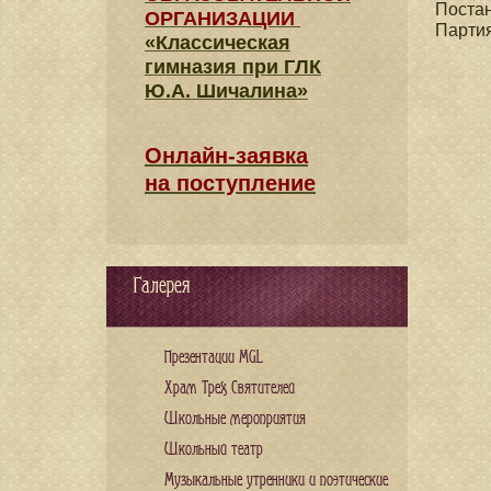
Поста
ОРГАНИЗАЦИИ
Парти
«Классическая
гимназия при ГЛК
Ю.А. Шичалина»
Онлайн-заявка
на поступление
Галерея
Презентации MGL
Храм Трех Святителей
Школьные мероприятия
Школьный театр
Музыкальные утренники и поэтические