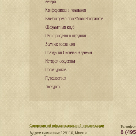
вечера
Конференции в гимназии
Pan-European Educational Programme
Шахматный клуб
Наши рисунки и игрушки
Зимние праздники
Праздники Окончания учения
История искусства
После уроков
Путешествия
Экскурсии
Сведения​ об образовательной организации
Телефон
8 (495
Адрес гимназии:
129110, Москва,