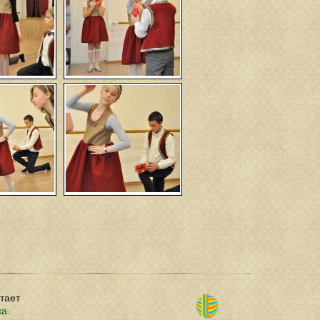
отает
ка.