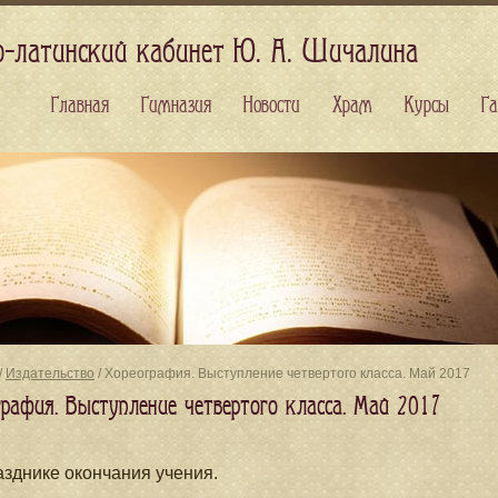
о-латинский кабинет Ю. А. Шичалина
Главная
Гимназия
Новости
Храм
Курсы
Га
/
Издательство
/ Хореография. Выступление четвертого класса. Май 2017
графия. Выступление четвертого класса. Май 2017
зднике окончания учения.