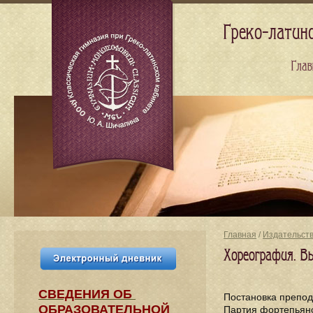
Греко-латин
Глав
Главная
/
Издательст
Хореография. Вы
СВЕДЕНИЯ​ ОБ
Постановка препо
ОБРАЗОВАТЕЛЬНОЙ
Партия фортепья