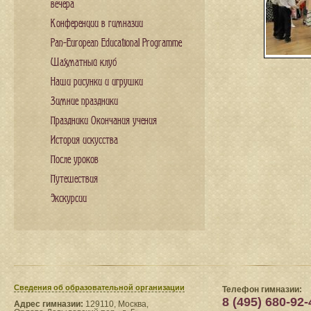
вечера
Конференции в гимназии
Pan-European Educational Programme
Шахматный клуб
Наши рисунки и игрушки
Зимние праздники
Праздники Окончания учения
История искусства
После уроков
Путешествия
Экскурсии
Сведения​ об образовательной организации
Телефон гимназии:
8 (495) 680-92-
Адрес гимназии:
129110, Москва,