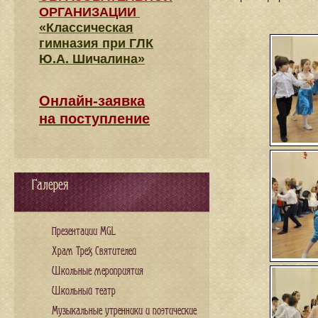
ОРГАНИЗАЦИИ
«Классическая
гимназия при ГЛК
Ю.А. Шичалина»
Онлайн-заявка
на поступление
Галерея
Презентации MGL
Храм Трех Святителей
Школьные мероприятия
Школьный театр
Музыкальные утренники и поэтические