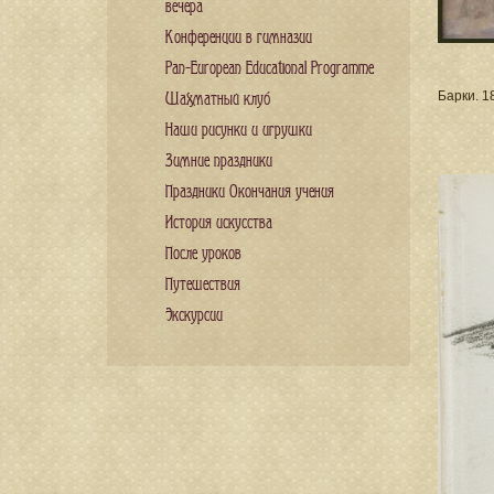
вечера
Конференции в гимназии
Pan-European Educational Programme
Барки. 1
Шахматный клуб
Наши рисунки и игрушки
Зимние праздники
Праздники Окончания учения
История искусства
После уроков
Путешествия
Экскурсии