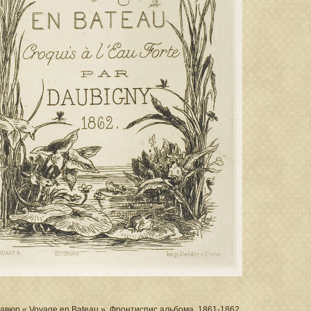
авюр « Voyage en Bateau ». Фронтиспис альбома. 1861-1862