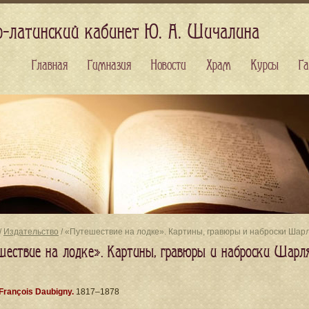
о-латинский кабинет Ю. А. Шичалина
Главная
Гимназия
Новости
Храм
Курсы
Га
/
Издательство
/ «Путешествие на лодке». Картины, гравюры и наброски Шарл
шествие на лодке». Картины, гравюры и наброски Шарл
François Daubigny.
1817–1878