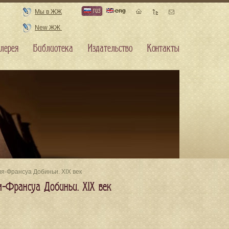
rus
eng
Мы в ЖЖ
New ЖЖ
лерея
Библиотека
Издательство
Контакты
я-Франсуа Добиньи. XIX век
я-Франсуа Добиньи. XIX век