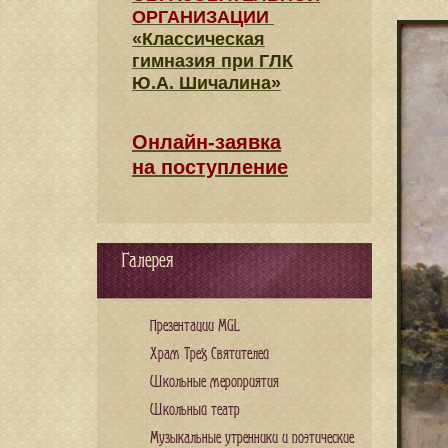
ОРГАНИЗАЦИИ
«Классическая
гимназия при ГЛК
Ю.А. Шичалина»
Онлайн-заявка
на поступление
Галерея
Презентации MGL
Храм Трех Святителей
Школьные мероприятия
Школьный театр
Музыкальные утренники и поэтические