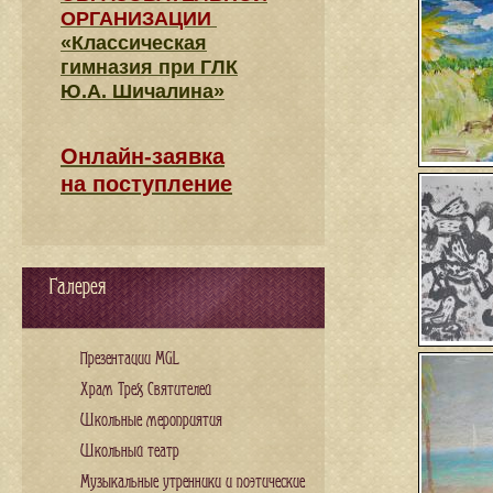
ОРГАНИЗАЦИИ
«Классическая
гимназия при ГЛК
Ю.А. Шичалина»
Онлайн-заявка
на поступление
Галерея
Презентации MGL
Храм Трех Святителей
Школьные мероприятия
Школьный театр
Музыкальные утренники и поэтические