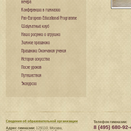
вечера
Конференции в гимназии
Pan-European Educational Programme
Шахматный клуб
Наши рисунки и игрушки
Зимние праздники
Праздники Окончания учения
История искусства
После уроков
Путешествия
Экскурсии
Сведения​ об образовательной организации
Телефон гимназии:
8 (495) 680-92-
Адрес гимназии:
129110, Москва,