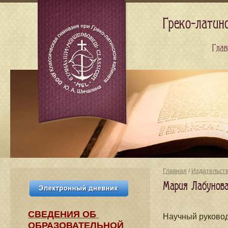
Греко-латин
Глав
Главная
/
Издательст
Мария Лабунова 
СВЕДЕНИЯ​ ОБ
Научный руковод
ОБРАЗОВАТЕЛЬНОЙ