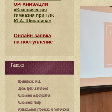
ОРГАНИЗАЦИИ
«Классическая
гимназия при ГЛК
Ю.А. Шичалина»
Онлайн-заявка
на поступление
Галерея
Презентации MGL
Храм Трех Святителей
Школьные мероприятия
Школьный театр
Музыкальные утренники и поэтические