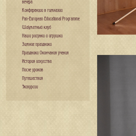
вечера
Конференции в гимназии
Pan-European Educational Programme
Шахматный клуб
Наши рисунки и игрушки
Зимние праздники
Праздники Окончания учения
История искусства
После уроков
Путешествия
Экскурсии