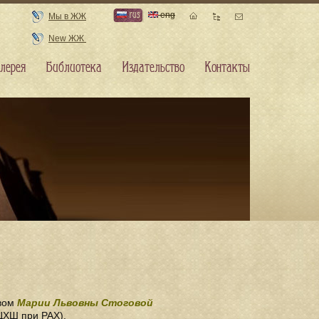
rus
eng
Мы в ЖЖ
New ЖЖ
лерея
Библиотека
Издательство
Контакты
твом
Марии Львовны Стоговой
ЦХШ при РАХ).