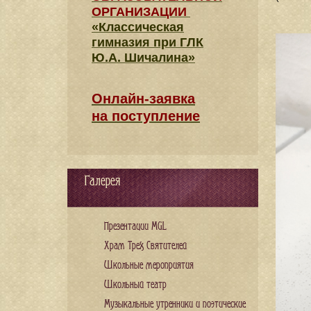
ОРГАНИЗАЦИИ
«Классическая
гимназия при ГЛК
Ю.А. Шичалина»
Онлайн-заявка
на поступление
Галерея
Презентации MGL
Храм Трех Святителей
Школьные мероприятия
Школьный театр
Музыкальные утренники и поэтические