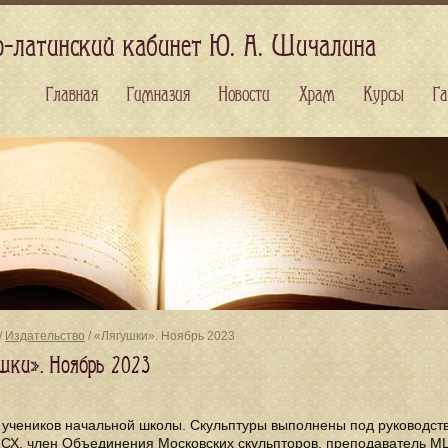
о-латинский кабинет Ю. А. Шичалина
Главная
Гимназия
Новости
Храм
Курсы
Га
/
Издательство
/ «Лягушки». Ноябрь 2023
шки». Ноябрь 2023
 учеников начальной школы. Скульптуры выполнены под руководс
МСХ, член Объединения Московских скульпторов, преподаватель М