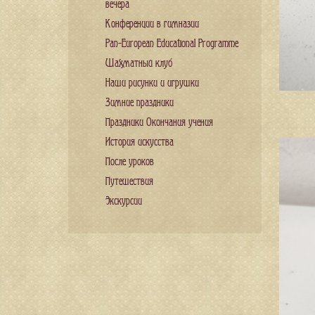
вечера
Конференции в гимназии
Pan-European Educational Programme
Шахматный клуб
Наши рисунки и игрушки
Зимние праздники
Праздники Окончания учения
История искусства
После уроков
Путешествия
Экскурсии