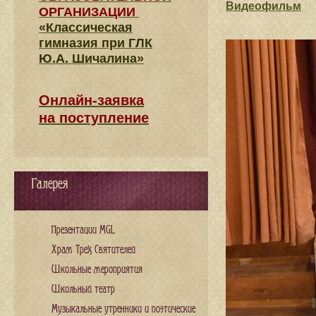
Видеофильм
ОРГАНИЗАЦИИ
«Классическая
гимназия при ГЛК
Ю.А. Шичалина»
Онлайн-заявка
на поступление
Галерея
Презентации MGL
Храм Трех Святителей
Школьные мероприятия
Школьный театр
Музыкальные утренники и поэтические