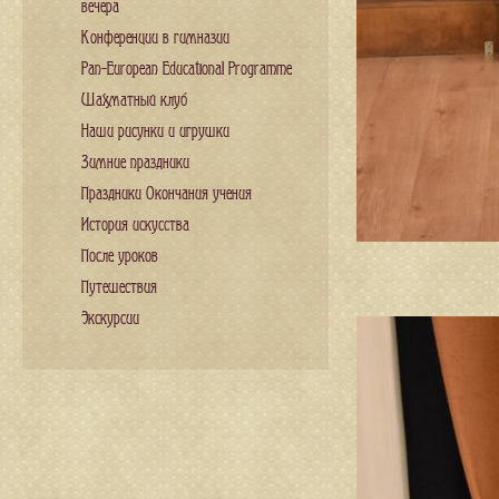
вечера
Конференции в гимназии
Pan-European Educational Programme
Шахматный клуб
Наши рисунки и игрушки
Зимние праздники
Праздники Окончания учения
История искусства
После уроков
Путешествия
Экскурсии