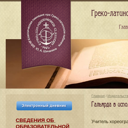
Греко-латин
Глав
Главная
/
Издательст
Гальярда в испо
СВЕДЕНИЯ​ ОБ
Учитель хореог
ОБРАЗОВАТЕЛЬНОЙ